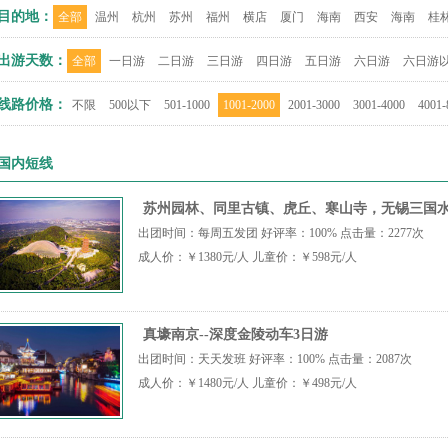
目的地：
全部
温州
杭州
苏州
福州
横店
厦门
海南
西安
海南
桂
出游天数：
全部
一日游
二日游
三日游
四日游
五日游
六日游
六日游
线路价格：
不限
500以下
501-1000
1001-2000
2001-3000
3001-4000
4001-
国内短线
苏州园林、同里古镇、虎丘、寒山寺，无锡三国水
出团时间：每周五发团 好评率：100% 点击量：2277次
成人价：￥1380元/人 儿童价：￥598元/人
真壕南京--深度金陵动车3日游
出团时间：天天发班 好评率：100% 点击量：2087次
成人价：￥1480元/人 儿童价：￥498元/人