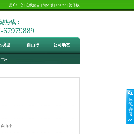
用户中心
|
在线留言
|
简体版
|
English
|
繁体版
游热线：
7-67979889
出境游
自由行
公司动态
广州
自由行