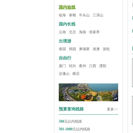
国内短线
临海
泰顺
牛头山
三清山
国内长线
云南
北京
海南
张家界
出境游
泰国
韩国
柬埔寨
港澳
游轮
自由行
厦门
绍兴
衢州
江西
溧阳
达蓬山
横店
预算查询线路
更多>>
500
元以内线路
501-1000
元以内线路