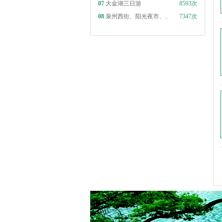
07
大金湖三日游
8593次
08
泉州西街、阳光夜市、..
7347次