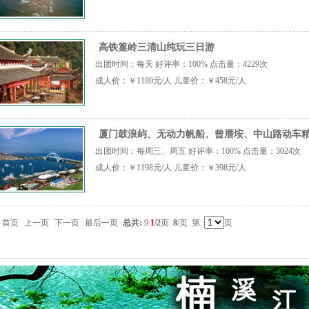
高铁篁岭三清山纯玩三日游
出团时间：每天 好评率：100% 点击量：4229次
成人价：￥1180元/人 儿童价：￥458元/人
厦门鼓浪屿、无动力帆船、曾厝垵、中山路动车精
出团时间：每周三、周五 好评率：100% 点击量：3024次
成人价：￥1198元/人 儿童价：￥398元/人
首页
上一页
下一页
最后一页
总共:
9
1
/2
页
8
/页 第:
页