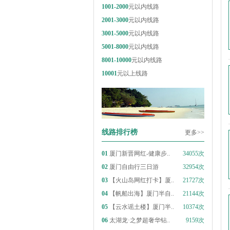
1001-2000
元以内线路
2001-3000
元以内线路
3001-5000
元以内线路
5001-8000
元以内线路
8001-10000
元以内线路
10001
元以上线路
线路排行榜
更多>>
01
厦门新晋网红-健康步..
34055次
02
厦门自由行三日游
32954次
03
【火山岛网红打卡】厦..
21727次
04
【帆船出海】厦门半自..
21144次
05
【云水谣土楼】厦门半..
10374次
06
太湖龙·之梦超奢华钻..
9159次