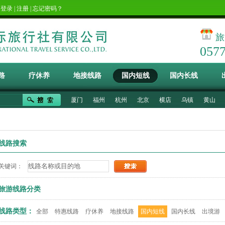
！
登录
|
注册
|
忘记密码？
旅
057
路
疗休养
地接线路
国内短线
国内长线
厦门
福州
杭州
北京
横店
乌镇
黄山
线路搜索
关键词：
旅游线路分类
线路类型：
全部
特惠线路
疗休养
地接线路
国内短线
国内长线
出境游