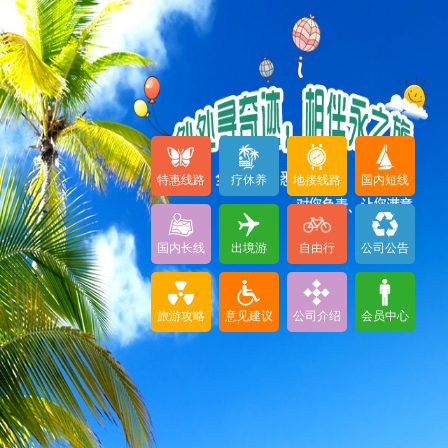
特惠线路
疗休养
地接线路
国内短线
国内长线
出境游
自由行
公司公告
旅游攻略
意见建议
公司介绍
会员中心