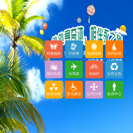
特惠线路
疗休养
地接线路
国内短线
国内长线
出境游
自由行
公司公告
旅游攻略
意见建议
公司介绍
会员中心