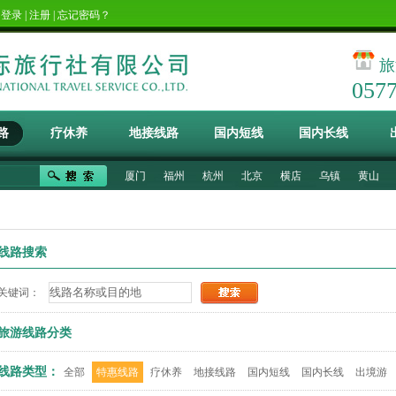
！
登录
|
注册
|
忘记密码？
旅
057
路
疗休养
地接线路
国内短线
国内长线
厦门
福州
杭州
北京
横店
乌镇
黄山
线路搜索
关键词：
旅游线路分类
线路类型：
全部
特惠线路
疗休养
地接线路
国内短线
国内长线
出境游