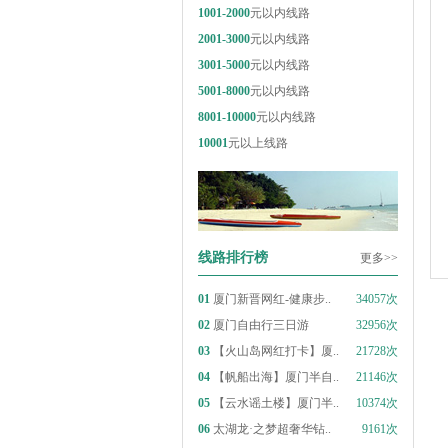
1001-2000
元以内线路
2001-3000
元以内线路
3001-5000
元以内线路
5001-8000
元以内线路
8001-10000
元以内线路
10001
元以上线路
线路排行榜
更多>>
01
厦门新晋网红-健康步..
34057次
02
厦门自由行三日游
32956次
03
【火山岛网红打卡】厦..
21728次
04
【帆船出海】厦门半自..
21146次
05
【云水谣土楼】厦门半..
10374次
06
太湖龙·之梦超奢华钻..
9161次