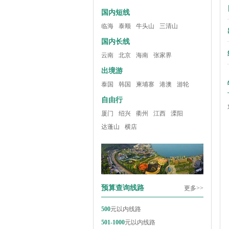
国内短线
临海
泰顺
牛头山
三清山
国内长线
云南
北京
海南
张家界
出境游
泰国
韩国
柬埔寨
港澳
游轮
自由行
厦门
绍兴
衢州
江西
溧阳
达蓬山
横店
预算查询线路
更多>>
500
元以内线路
501-1000
元以内线路