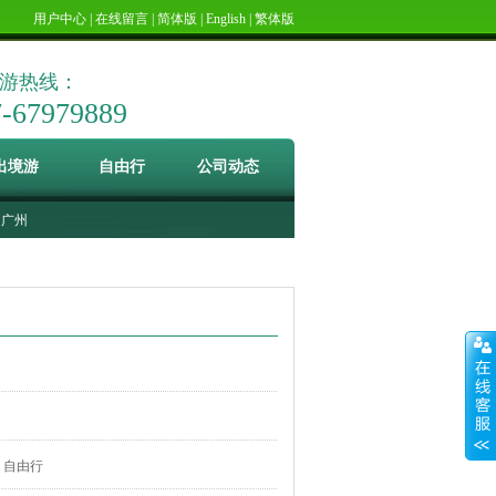
用户中心
|
在线留言
|
简体版
|
English
|
繁体版
游热线：
7-67979889
出境游
自由行
公司动态
广州
自由行