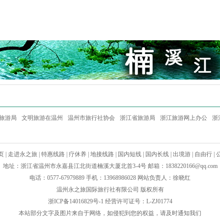
旅游局
文明旅游在温州
温州市旅行社协会
浙江省旅游局
浙江旅游网上办公
浙
页
|
走进永之旅
|
特惠线路
|
疗休养
|
地接线路
|
国内短线
|
国内长线
|
出境游
|
自由行
|
地址：浙江省温州市永嘉县江北街道楠溪大厦北首3-4号 邮箱：
1838220166@qq.com
电话：0577-67979889 手机：13968986028 网站负责人：徐晓红
温州永之旅国际旅行社有限公司 版权所有
浙ICP备14016829号-1
经营许可证号：L-ZJ01774
本站部分文字及图片来自于网络，如侵犯到您的权益，请及时通知我们