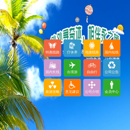
特惠线路
疗休养
地接线路
国内短线
国内长线
出境游
自由行
公司公告
旅游攻略
意见建议
公司介绍
会员中心