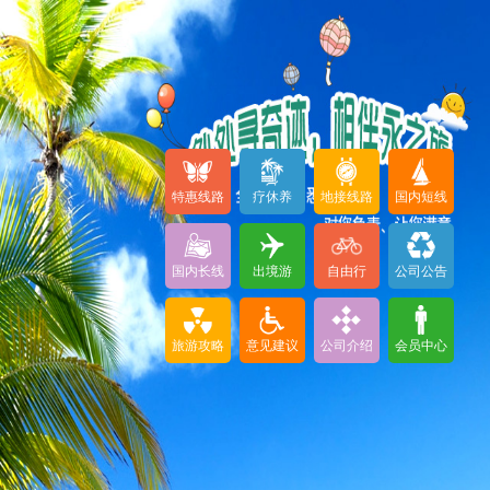
特惠线路
疗休养
地接线路
国内短线
国内长线
出境游
自由行
公司公告
旅游攻略
意见建议
公司介绍
会员中心