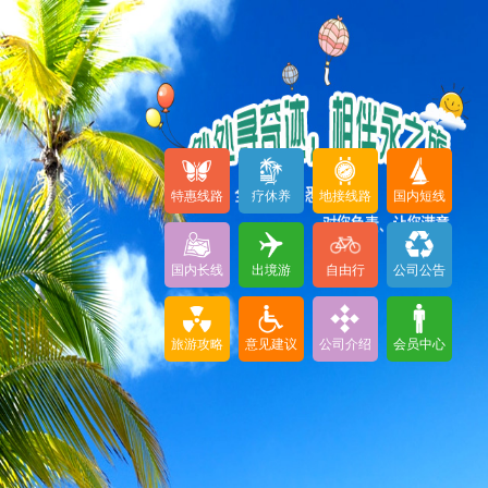
特惠线路
疗休养
地接线路
国内短线
国内长线
出境游
自由行
公司公告
旅游攻略
意见建议
公司介绍
会员中心