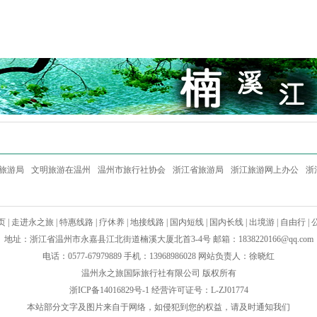
旅游局
文明旅游在温州
温州市旅行社协会
浙江省旅游局
浙江旅游网上办公
浙
页
|
走进永之旅
|
特惠线路
|
疗休养
|
地接线路
|
国内短线
|
国内长线
|
出境游
|
自由行
|
地址：浙江省温州市永嘉县江北街道楠溪大厦北首3-4号 邮箱：
1838220166@qq.com
电话：0577-67979889 手机：13968986028 网站负责人：徐晓红
温州永之旅国际旅行社有限公司 版权所有
浙ICP备14016829号-1
经营许可证号：L-ZJ01774
本站部分文字及图片来自于网络，如侵犯到您的权益，请及时通知我们