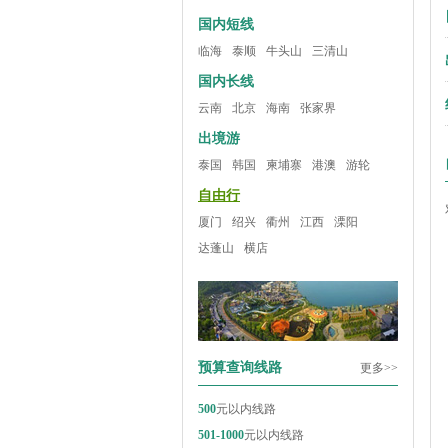
国内短线
临海
泰顺
牛头山
三清山
国内长线
云南
北京
海南
张家界
出境游
泰国
韩国
柬埔寨
港澳
游轮
自由行
厦门
绍兴
衢州
江西
溧阳
达蓬山
横店
预算查询线路
更多>>
500
元以内线路
501-1000
元以内线路