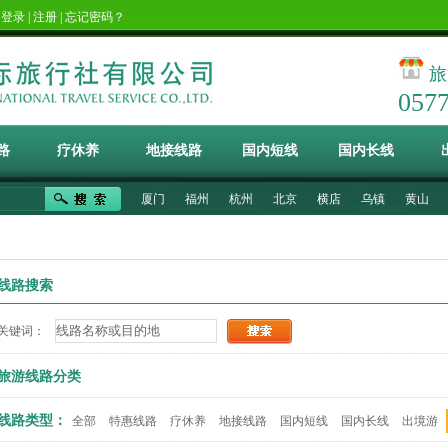
！
登录
|
注册
|
忘记密码？
旅
057
路
疗休养
地接线路
国内短线
国内长线
厦门
福州
杭州
北京
横店
乌镇
黄山
线路搜索
关键词：
旅游线路分类
线路类型：
全部
特惠线路
疗休养
地接线路
国内短线
国内长线
出境游