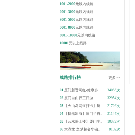
1001-2000
元以内线路
2001-3000
元以内线路
3001-5000
元以内线路
5001-8000
元以内线路
8001-10000
元以内线路
10001
元以上线路
线路排行榜
更多>>
01
厦门新晋网红-健康步..
34055次
02
厦门自由行三日游
32954次
03
【火山岛网红打卡】厦..
21726次
04
【帆船出海】厦门半自..
21144次
05
【云水谣土楼】厦门半..
10373次
06
太湖龙·之梦超奢华钻..
9159次