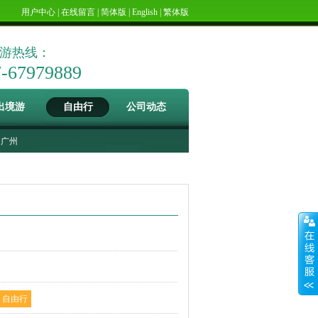
用户中心
|
在线留言
|
简体版
|
English
|
繁体版
游热线：
7-67979889
出境游
自由行
公司动态
广州
自由行