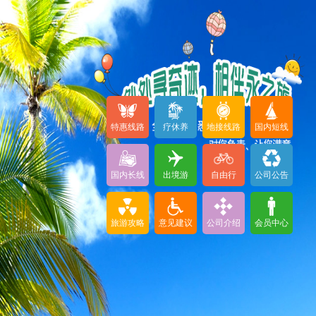
特惠线路
疗休养
地接线路
国内短线
国内长线
出境游
自由行
公司公告
旅游攻略
意见建议
公司介绍
会员中心