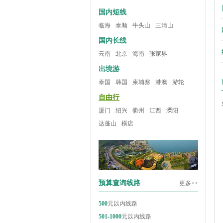
国内短线
临海
泰顺
牛头山
三清山
国内长线
云南
北京
海南
张家界
出境游
泰国
韩国
柬埔寨
港澳
游轮
自由行
厦门
绍兴
衢州
江西
溧阳
达蓬山
横店
预算查询线路
更多>>
500
元以内线路
501-1000
元以内线路