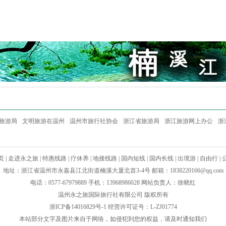
旅游局
文明旅游在温州
温州市旅行社协会
浙江省旅游局
浙江旅游网上办公
浙
页
|
走进永之旅
|
特惠线路
|
疗休养
|
地接线路
|
国内短线
|
国内长线
|
出境游
|
自由行
|
地址：浙江省温州市永嘉县江北街道楠溪大厦北首3-4号 邮箱：
1838220166@qq.com
电话：0577-67979889 手机：13968986028 网站负责人：徐晓红
温州永之旅国际旅行社有限公司 版权所有
浙ICP备14016829号-1
经营许可证号：L-ZJ01774
本站部分文字及图片来自于网络，如侵犯到您的权益，请及时通知我们