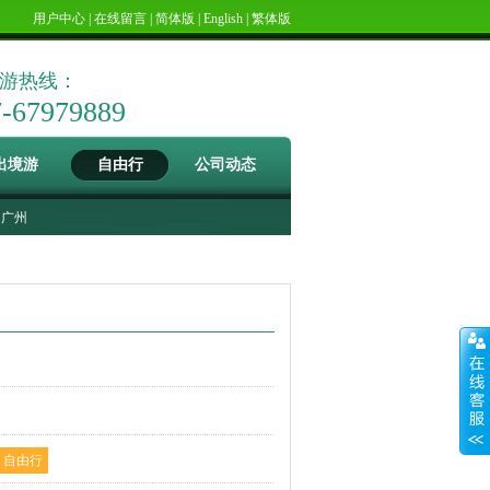
用户中心
|
在线留言
|
简体版
|
English
|
繁体版
游热线：
7-67979889
出境游
自由行
公司动态
广州
自由行