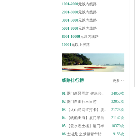
1001-2000
元以内线路
2001-3000
元以内线路
3001-5000
元以内线路
5001-8000
元以内线路
8001-10000
元以内线路
10001
元以上线路
线路排行榜
更多>>
01
厦门新晋网红-健康步..
34050次
02
厦门自由行三日游
32952次
03
【火山岛网红打卡】厦..
21723次
04
【帆船出海】厦门半自..
21142次
05
【云水谣土楼】厦门半..
10370次
06
太湖龙·之梦超奢华钻..
9155次