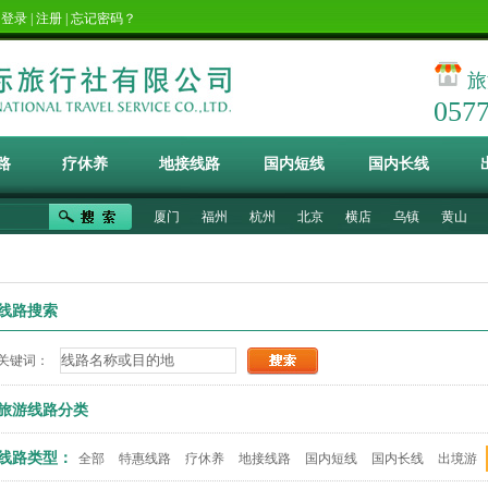
！
登录
|
注册
|
忘记密码？
旅
057
路
疗休养
地接线路
国内短线
国内长线
厦门
福州
杭州
北京
横店
乌镇
黄山
线路搜索
关键词：
旅游线路分类
线路类型：
全部
特惠线路
疗休养
地接线路
国内短线
国内长线
出境游