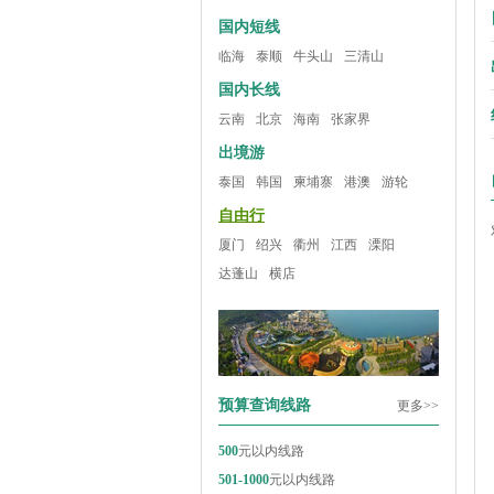
国内短线
临海
泰顺
牛头山
三清山
国内长线
云南
北京
海南
张家界
出境游
泰国
韩国
柬埔寨
港澳
游轮
自由行
厦门
绍兴
衢州
江西
溧阳
达蓬山
横店
预算查询线路
更多>>
500
元以内线路
501-1000
元以内线路