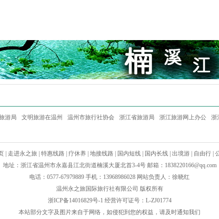
旅游局
文明旅游在温州
温州市旅行社协会
浙江省旅游局
浙江旅游网上办公
浙
页
|
走进永之旅
|
特惠线路
|
疗休养
|
地接线路
|
国内短线
|
国内长线
|
出境游
|
自由行
|
地址：浙江省温州市永嘉县江北街道楠溪大厦北首3-4号 邮箱：
1838220166@qq.com
电话：0577-67979889 手机：13968986028 网站负责人：徐晓红
温州永之旅国际旅行社有限公司 版权所有
浙ICP备14016829号-1
经营许可证号：L-ZJ01774
本站部分文字及图片来自于网络，如侵犯到您的权益，请及时通知我们