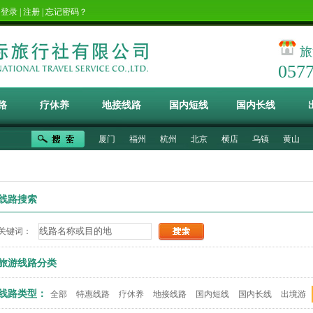
！
登录
|
注册
|
忘记密码？
旅
057
路
疗休养
地接线路
国内短线
国内长线
厦门
福州
杭州
北京
横店
乌镇
黄山
线路搜索
关键词：
旅游线路分类
线路类型：
全部
特惠线路
疗休养
地接线路
国内短线
国内长线
出境游