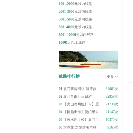
1001-2000
元以内线路
2001-3000
元以内线路
3001-5000
元以内线路
5001-8000
元以内线路
8001-10000
元以内线路
10001
元以上线路
线路排行榜
更多>>
01
厦门新晋网红-健康步..
34062次
02
厦门自由行三日游
32958次
03
【火山岛网红打卡】厦..
21730次
04
【帆船出海】厦门半自..
21147次
05
【云水谣土楼】厦门半..
10375次
06
太湖龙·之梦超奢华钻..
9165次