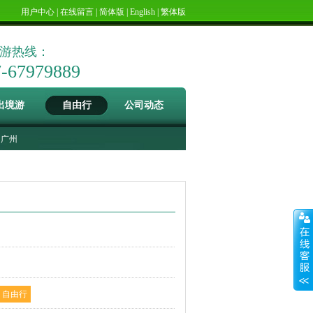
用户中心
|
在线留言
|
简体版
|
English
|
繁体版
游热线：
7-67979889
出境游
自由行
公司动态
广州
自由行