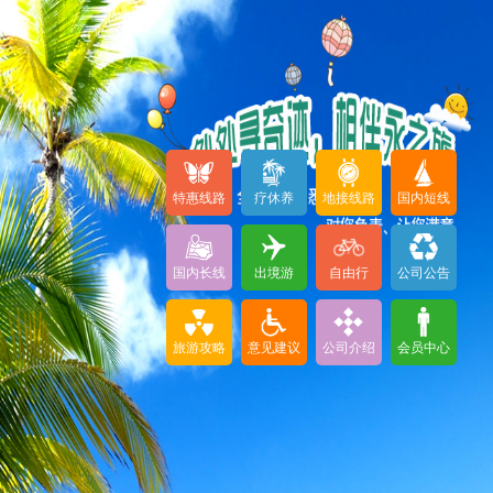
特惠线路
疗休养
地接线路
国内短线
国内长线
出境游
自由行
公司公告
旅游攻略
意见建议
公司介绍
会员中心