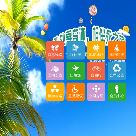
特惠线路
疗休养
地接线路
国内短线
国内长线
出境游
自由行
公司公告
旅游攻略
意见建议
公司介绍
会员中心