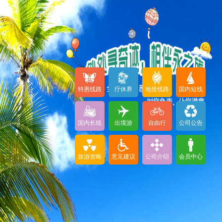
特惠线路
疗休养
地接线路
国内短线
国内长线
出境游
自由行
公司公告
旅游攻略
意见建议
公司介绍
会员中心