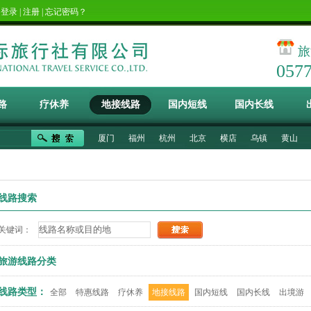
！
登录
|
注册
|
忘记密码？
旅
057
路
疗休养
地接线路
国内短线
国内长线
厦门
福州
杭州
北京
横店
乌镇
黄山
线路搜索
关键词：
旅游线路分类
线路类型：
全部
特惠线路
疗休养
地接线路
国内短线
国内长线
出境游