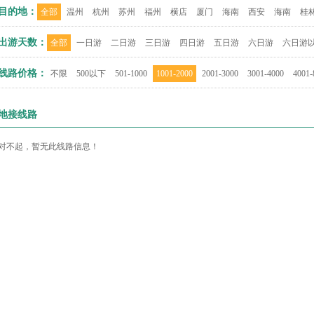
目的地：
全部
温州
杭州
苏州
福州
横店
厦门
海南
西安
海南
桂
出游天数：
全部
一日游
二日游
三日游
四日游
五日游
六日游
六日游
线路价格：
不限
500以下
501-1000
1001-2000
2001-3000
3001-4000
4001-
地接线路
对不起，暂无此线路信息！