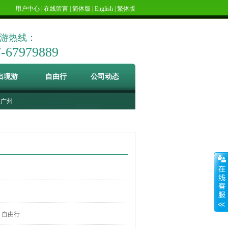
用户中心
|
在线留言
|
简体版
|
English
|
繁体版
游热线：
7-67979889
出境游
自由行
公司动态
广州
自由行