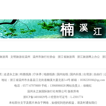
旅游局
文明旅游在温州
温州市旅行社协会
浙江省旅游局
浙江旅游网上办公
浙
页
|
走进永之旅
|
特惠线路
|
疗休养
|
地接线路
|
国内短线
|
国内长线
|
出境游
|
自由行
|
地址：浙江省温州市永嘉县江北街道楠溪大厦北首3-4号 邮箱：
1838220166@qq.com
电话：0577-67979889 手机：13968986028 网站负责人：徐晓红
温州永之旅国际旅行社有限公司 版权所有
浙ICP备14016829号-1
经营许可证号：L-ZJ01774
本站部分文字及图片来自于网络，如侵犯到您的权益，请及时通知我们