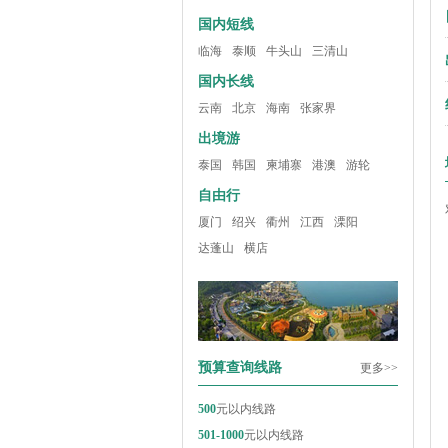
国内短线
临海
泰顺
牛头山
三清山
国内长线
云南
北京
海南
张家界
出境游
泰国
韩国
柬埔寨
港澳
游轮
自由行
厦门
绍兴
衢州
江西
溧阳
达蓬山
横店
预算查询线路
更多>>
500
元以内线路
501-1000
元以内线路