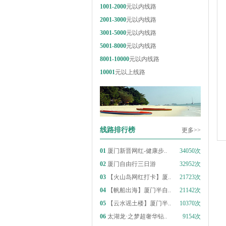
1001-2000
元以内线路
2001-3000
元以内线路
3001-5000
元以内线路
5001-8000
元以内线路
8001-10000
元以内线路
10001
元以上线路
线路排行榜
更多>>
01
厦门新晋网红-健康步..
34050次
02
厦门自由行三日游
32952次
03
【火山岛网红打卡】厦..
21723次
04
【帆船出海】厦门半自..
21142次
05
【云水谣土楼】厦门半..
10370次
06
太湖龙·之梦超奢华钻..
9154次