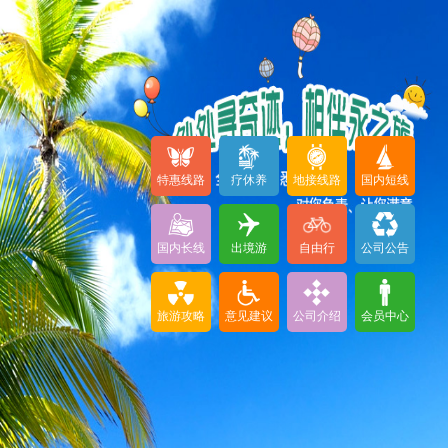
特惠线路
疗休养
地接线路
国内短线
国内长线
出境游
自由行
公司公告
旅游攻略
意见建议
公司介绍
会员中心