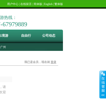
用户中心
|
在线留言
|
简体版
|
English
|
繁体版
游热线：
7-67979889
出境游
自由行
公司动态
广州
我已是会员，现在就
登录
，请
欢迎