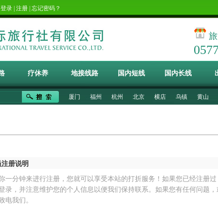
！
登录
|
注册
|
忘记密码？
旅
057
路
疗休养
地接线路
国内短线
国内长线
厦门
福州
杭州
北京
横店
乌镇
黄山
员注册说明
你一分钟来进行注册，您就可以享受本站的打折服务！如果您已经注册过
登录，并注意维护您的个人信息以便我们保持联系。如果您有任何问题，
致电我们。