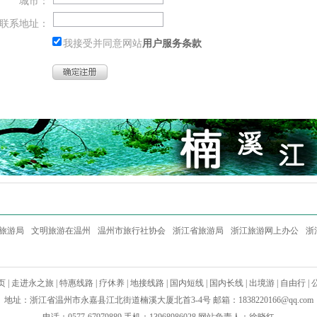
城市：
联系地址：
我接受并同意网站
用户服务条款
旅游局
文明旅游在温州
温州市旅行社协会
浙江省旅游局
浙江旅游网上办公
浙
页
|
走进永之旅
|
特惠线路
|
疗休养
|
地接线路
|
国内短线
|
国内长线
|
出境游
|
自由行
|
地址：浙江省温州市永嘉县江北街道楠溪大厦北首3-4号 邮箱：
1838220166@qq.com