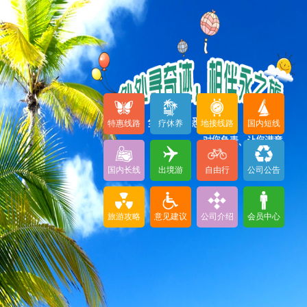
特惠线路
疗休养
地接线路
国内短线
国内长线
出境游
自由行
公司公告
旅游攻略
意见建议
公司介绍
会员中心