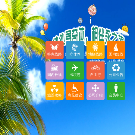
特惠线路
疗休养
地接线路
国内短线
国内长线
出境游
自由行
公司公告
旅游攻略
意见建议
公司介绍
会员中心