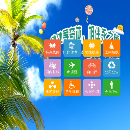
特惠线路
疗休养
地接线路
国内短线
国内长线
出境游
自由行
公司公告
旅游攻略
意见建议
公司介绍
会员中心