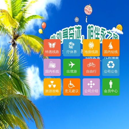
特惠线路
疗休养
地接线路
国内短线
国内长线
出境游
自由行
公司公告
旅游攻略
意见建议
公司介绍
会员中心