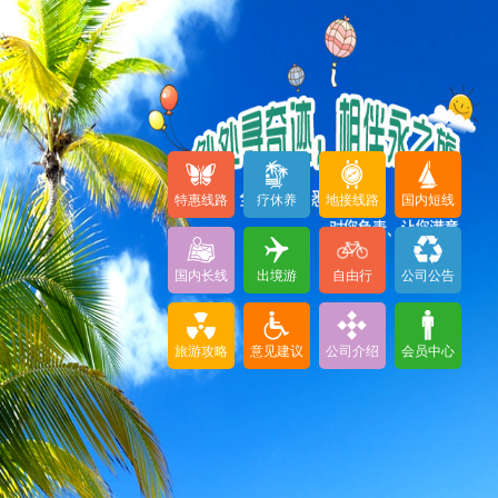
特惠线路
疗休养
地接线路
国内短线
国内长线
出境游
自由行
公司公告
旅游攻略
意见建议
公司介绍
会员中心