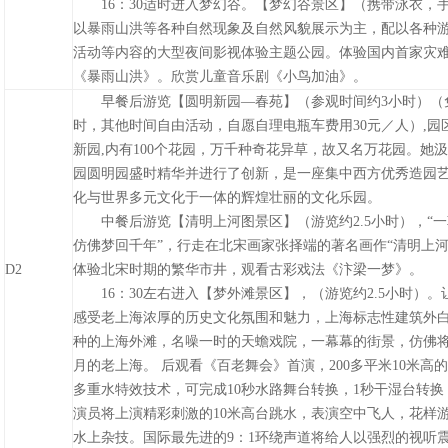
16：30适时进入梦幻谷。
【梦幻谷景区】
（携带泳衣，
以暴雨山洪等各种自然现象及自然风貌展示为主，配以各种
活动等内容的大型夜间影视体验主题公园。体验国内首家灾
《暴雨山洪》。欣赏儿童音乐剧《小鸟加油》
。
早餐后游览
【圆明新园—春苑】
（参观时间约3小时）（
时，其他时间自由活动，自愿自理电瓶车费用30元／人）,园
新园,内有100个花园，万千种奇花异草，故又名万花园。她
园圆明园盛时精华并进行了创新，是一座集中西方优秀造园
化与世界多元文化于一体的辉煌壮丽的文化乐园。
中餐后游览
【清明上河图景区】（
游览约
2.5
小时），“
仿佛梦回千年”，行走在北宋画家张择端的著名画作“清明上河
D2
体验北宋时期的繁华市井，观看古彩戏法《汴梁一梦》。
16：
30
左右进入
【梦外滩景区】
，
（游览约2.5小时）
。
感受老上海浓厚的历史文化氛围和魅力，上海标志性建筑外
种的上海外滩，名噪一时的天蟾戏院，一幕幕的街景，仿佛
月的老上海。 后观看《百老舞会》首演，
200
多平米
10
米高
多重水特效技术，可完成
10
秒水路舞台转换，
1
秒干湿台转换
演员将上演精彩刺激的
10
米高台跳水，表演空中飞人，花样
水上杂技。国际最先进的
9
：
1
环绕声道将给人以强烈的视听