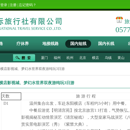
！
登录
|
注册
|
忘记密码？
旅
057
路
疗休养
地接线路
国内短线
国内长线
厦门
福州
杭州
北京
横店
乌镇
黄山
 横店影视城、梦幻水世界双夜游纯玩3日游
横店影视城、梦幻水世界双夜游纯玩3日游
天数
旅 游 行 程
D1
温州集合出发，车赴东阳横店（车程约
3
小时）用中餐。
中餐后游览
【明清宫苑】
按北京故宫
1:1
打造，气势恢弘
影视揭秘互动情景演艺《清宫秘戏》，大型皇家马战演艺《
赏实景电影演艺（秀）《紫禁大典》。