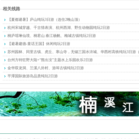
相关线路
【夏都避暑】庐山纯玩3日游（连住2晚山顶）
杭州宋城穿越、千古情表演、杭州西湖、野生动物园纯玩2日游
桐庐瑶琳仙境、桐君山.春江杨帆、梅城古镇纯玩2日游
【避暑建德-童话王国】休闲纯玩2日游
苏州园林、同里古镇、虎丘、寒山寺，无锡三国水浒城、华西村高铁纯玩3日游
台州方特狂野大陆+“熊出没”主题水上乐园欢乐2日游
金华双龙洞、兰溪八卦村、游埠古镇纯玩2日游
平潭国际旅游岛品质纯玩2日游