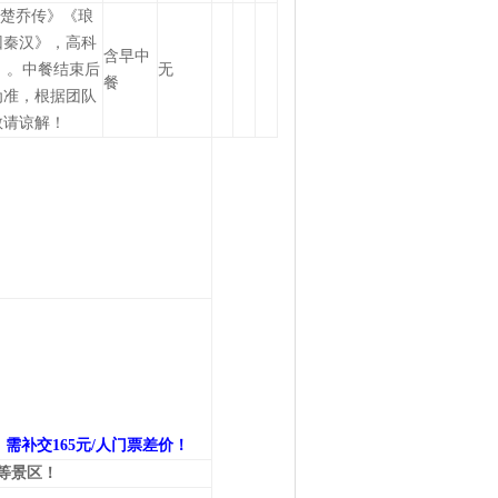
《楚乔传》《琅
回秦汉》，高科
含早中
》。中餐结束后
无
餐
为准，根据团队
敬请谅解！
，需补交
165
元
/
人门票差价！
等景区！