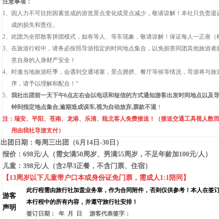
注意事项：
1、因人力不可抗拒因素造成的游览景点变化或景点减少，敬请谅解！本社只负责退
成的损失和责任。
2、此团为全部散客拼团模式，如有等人、等车现象，敬请谅解！保证每人一正座（
3、在旅游行程中，请务必按照导游指定的时间地点集合，以免损害同团其他旅游者
意自身的人身财产安全！
4、时逢当地旅游旺季，会遇到交通堵塞，景点拥挤、餐厅等候等情况，导游将与旅
序，请予以理解和配合！”
5、
我社出团前一天下午
6
点左右会以电话和短信的方式通知游客出发时间地点以及
钟到指定地点集合
,
逾期造成误车
,
视为自动放弃
,
票款不退
！
注：瑞安、平阳、苍南、龙港、乐清、瓯北客人免费接送！（接送交通工具视人数
用由我社导游支付）
每周三出团（6月14日-30日）
报价：
698
元
/
人（需女满
50
周岁、男满
55
周岁，不足年龄加
100
元
/
人）
儿童：
398
元
/
人（含
2
早
3
正餐，不含门票、住宿）
【
13
周岁以下儿童带户口本或身份证免门票，需成人
1:1
陪同】
此行程需由旅行社加盖业务章，作为合同附件，否则仅供参考！本人在签
游客
本行程中的所有内容，并遵守旅行社安排！
声明
签订日期： 年 月 日 游客代表签字：