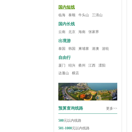
国内短线
临海
泰顺
牛头山
三清山
国内长线
云南
北京
海南
张家界
出境游
泰国
韩国
柬埔寨
港澳
游轮
自由行
厦门
绍兴
衢州
江西
溧阳
达蓬山
横店
预算查询线路
更多>>
500
元以内线路
501-1000
元以内线路