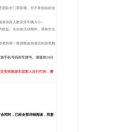
还团队价门票差额，但不承担由此造
根据实际人数安排车辆大小）
的权益。在自由活动期间，请格外注
游者协商一致调整旅游项目的游览顺
导游手机号码和车牌号。请提前
10
分
而定安排旅游车或客人自行打的，费
订合同时，已经全部详细阅读，同意