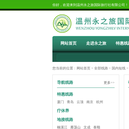
你好，欢迎来到温州永之旅国际旅行社有限公司
网站首页
走进永之旅
特惠线
您当前的位置：
网站首页
>
全部线路
>
国内短线
>
导航线路
更多>>
特惠线路
厦门
青岛
云顶
南京
杭州
疗休养
地接线路
楠溪江
雁荡山
文成
泰顺