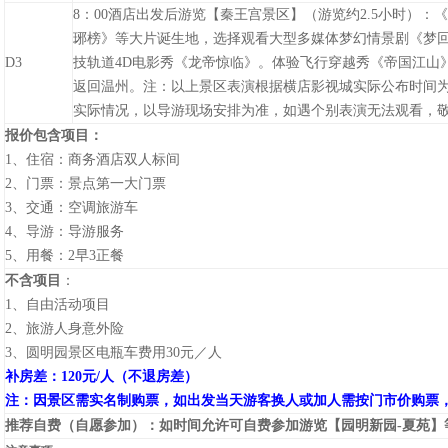
8：00酒店出发后游览
【秦王宫景区】（游览约2.5小时）
：
琊榜》等大片诞生地，选择观看大型多媒体梦幻情景剧《梦
D3
技轨道4D电影秀《龙帝惊临》。体验飞行穿越秀《帝国江山
返回温州。
注：以上景区表演根据横店影视城实际公布时间
实际情况，以导游现场安排为准，如遇个别表演无法观看，
报价包含项目：
1、住宿：商务酒店双人标间
2、门票：景点第一大门票
3、交通：空调旅游车
4、导游：导游服务
5、用餐：2早3正餐
不含项目
：
1、自由活动项目
2、旅游人身意外险
3、圆明园景区电瓶车费用
30
元／人
补房差：
120
元
/
人（不退房差）
注：因景区需实名制购票，如出发当天游客换人或加人需按门市价购票
推荐自费（自愿参加）：
如时间允许可自费参加游览【园明新园-夏苑】