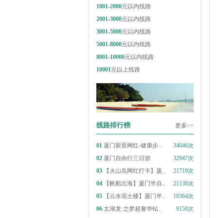
1001-2000
元以内线路
2001-3000
元以内线路
3001-5000
元以内线路
5001-8000
元以内线路
8001-10000
元以内线路
10001
元以上线路
线路排行榜
更多>>
01
厦门新晋网红-健康步..
34046次
02
厦门自由行三日游
32947次
03
【火山岛网红打卡】厦..
21719次
04
【帆船出海】厦门半自..
21138次
05
【云水谣土楼】厦门半..
10364次
06
太湖龙·之梦超奢华钻..
9150次