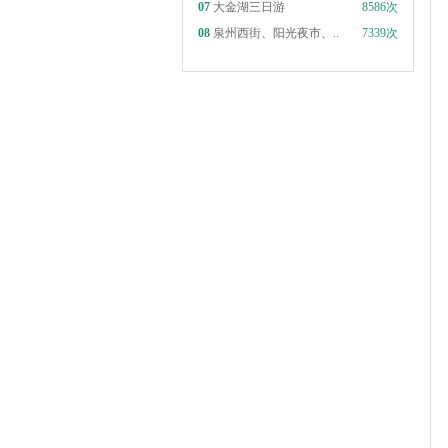
07
大金湖三日游
8586次
08
泉州西街、阳光夜市、..
7339次
出团日期：