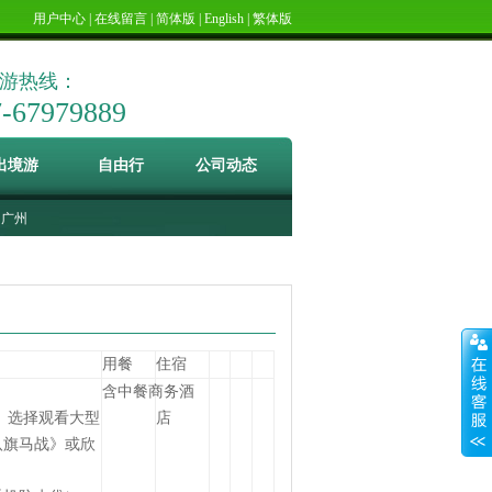
用户中心
|
在线留言
|
简体版
|
English
|
繁体版
游热线：
7-67979889
出境游
自由行
公司动态
广州
用餐
住宿
含
中餐
商务酒
。选择观看大型
店
八旗马战》或欣