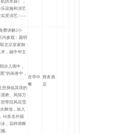
手机防水袋），
游乐设施和演艺
难实景演艺——
免费讲解2小
区内参观：圆明
汲取北京皇家御
艺术，融中华文
一朝步入画中，
图”的画卷中，
含早中
商务酒
餐
店
让您身临其境的
白渡桥、风情万
将您带回风花雪
的水舞池，加入
，
60
多名外籍
游泳，花样绸舞
震撼。