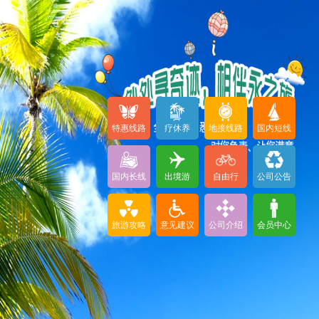
特惠线路
疗休养
地接线路
国内短线
国内长线
出境游
自由行
公司公告
旅游攻略
意见建议
公司介绍
会员中心