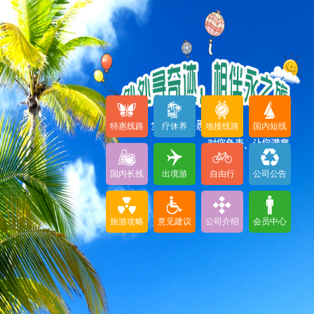
特惠线路
疗休养
地接线路
国内短线
国内长线
出境游
自由行
公司公告
旅游攻略
意见建议
公司介绍
会员中心