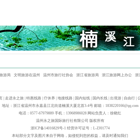
旅游局
文明旅游在温州
温州市旅行社协会
浙江省旅游局
浙江旅游网上办公
浙
页
|
走进永之旅
|
特惠线路
|
疗休养
|
地接线路
|
国内短线
|
国内长线
|
出境游
|
自由行
|
地址：浙江省温州市永嘉县江北街道楠溪大厦北首3-4号 邮箱：
1838220166@qq.com
电话：0577-67979889 手机：13968986028 网站负责人：徐晓红
温州永之旅国际旅行社有限公司 版权所有
浙ICP备14016829号-1
经营许可证号：L-ZJ01774
本站部分文字及图片来自于网络，如侵犯到您的权益，请及时通知我们