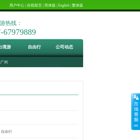
用户中心
|
在线留言
|
简体版
|
English
|
繁体版
游热线：
7-67979889
出境游
自由行
公司动态
广州
自由行