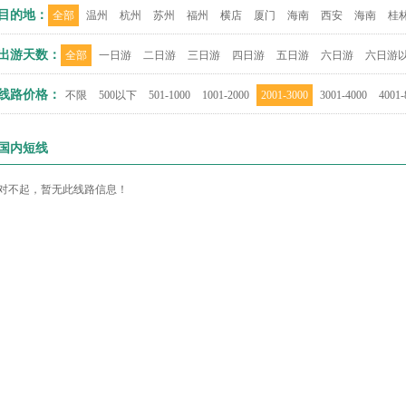
目的地：
全部
温州
杭州
苏州
福州
横店
厦门
海南
西安
海南
桂
出游天数：
全部
一日游
二日游
三日游
四日游
五日游
六日游
六日游
线路价格：
不限
500以下
501-1000
1001-2000
2001-3000
3001-4000
4001-
国内短线
对不起，暂无此线路信息！