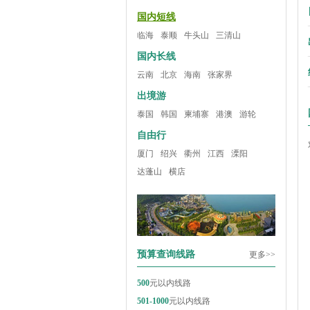
国内短线
临海
泰顺
牛头山
三清山
国内长线
云南
北京
海南
张家界
出境游
泰国
韩国
柬埔寨
港澳
游轮
自由行
厦门
绍兴
衢州
江西
溧阳
达蓬山
横店
预算查询线路
更多>>
500
元以内线路
501-1000
元以内线路