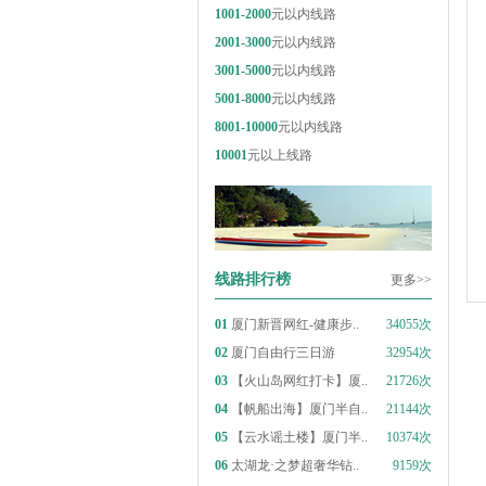
1001-2000
元以内线路
2001-3000
元以内线路
3001-5000
元以内线路
5001-8000
元以内线路
8001-10000
元以内线路
10001
元以上线路
线路排行榜
更多>>
01
厦门新晋网红-健康步..
34055次
02
厦门自由行三日游
32954次
03
【火山岛网红打卡】厦..
21726次
04
【帆船出海】厦门半自..
21144次
05
【云水谣土楼】厦门半..
10374次
06
太湖龙·之梦超奢华钻..
9159次