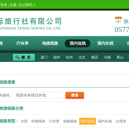
！
登录
|
注册
|
忘记密码？
旅
057
路
疗休养
地接线路
国内短线
国内长线
厦门
福州
杭州
北京
横店
乌镇
黄山
线路搜索
关键词：
旅游线路分类
线路类型：
全部
特惠线路
疗休养
地接线路
国内短线
国内长线
出境游