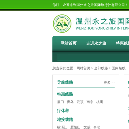
你好，欢迎来到温州永之旅国际旅行社有限公司
网站首页
走进永之旅
特惠线
您当前的位置：
网站首页
>
全部线路
> 国内短线
导航线路
更多>>
特惠线路
厦门
青岛
云顶
南京
杭州
疗休养
地接线路
楠溪江
雁荡山
文成
泰顺