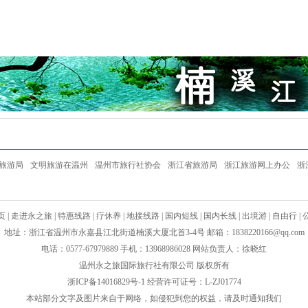
旅游局
文明旅游在温州
温州市旅行社协会
浙江省旅游局
浙江旅游网上办公
浙
页
|
走进永之旅
|
特惠线路
|
疗休养
|
地接线路
|
国内短线
|
国内长线
|
出境游
|
自由行
|
地址：浙江省温州市永嘉县江北街道楠溪大厦北首3-4号 邮箱：
1838220166@qq.com
电话：0577-67979889 手机：13968986028 网站负责人：徐晓红
温州永之旅国际旅行社有限公司 版权所有
浙ICP备14016829号-1
经营许可证号：L-ZJ01774
本站部分文字及图片来自于网络，如侵犯到您的权益，请及时通知我们