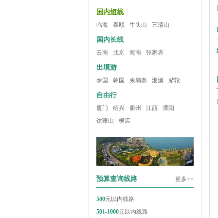
国内短线
临海
泰顺
牛头山
三清山
国内长线
云南
北京
海南
张家界
出境游
泰国
韩国
柬埔寨
港澳
游轮
自由行
厦门
绍兴
衢州
江西
溧阳
达蓬山
横店
预算查询线路
更多>>
500
元以内线路
501-1000
元以内线路