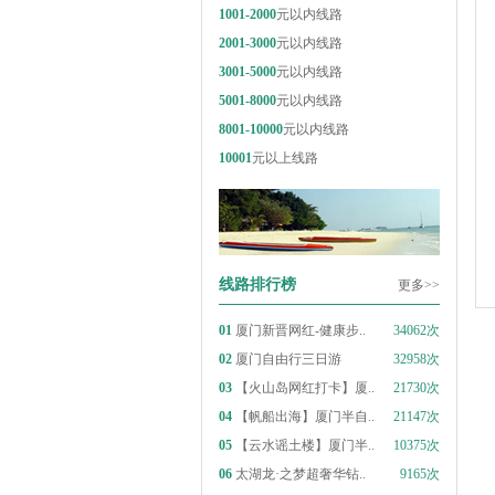
1001-2000
元以内线路
2001-3000
元以内线路
3001-5000
元以内线路
5001-8000
元以内线路
8001-10000
元以内线路
10001
元以上线路
线路排行榜
更多>>
01
厦门新晋网红-健康步..
34062次
02
厦门自由行三日游
32958次
03
【火山岛网红打卡】厦..
21730次
04
【帆船出海】厦门半自..
21147次
05
【云水谣土楼】厦门半..
10375次
06
太湖龙·之梦超奢华钻..
9165次