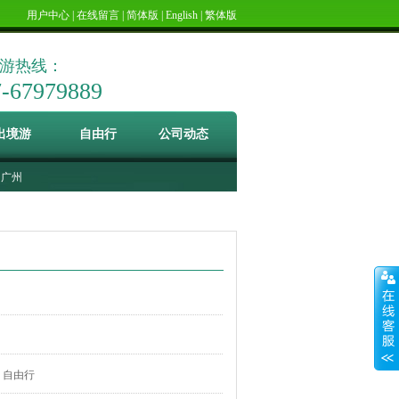
用户中心
|
在线留言
|
简体版
|
English
|
繁体版
游热线：
7-67979889
出境游
自由行
公司动态
广州
自由行