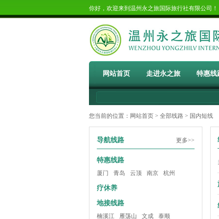
你好，欢迎来到温州永之旅国际旅行社有限公司
网站首页
走进永之旅
特惠线
您当前的位置：
网站首页
>
全部线路
> 国内短线
导航线路
更多>>
特惠线路
厦门
青岛
云顶
南京
杭州
疗休养
地接线路
楠溪江
雁荡山
文成
泰顺