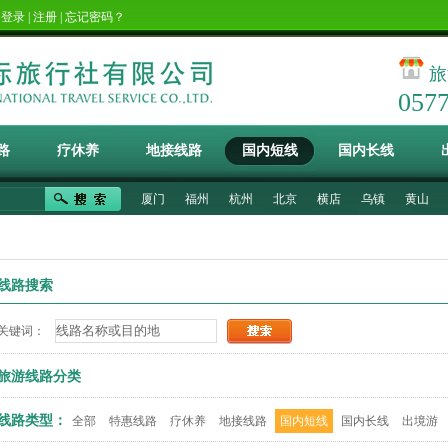
！
登录
|
注册
|
忘记密码？
旅
057
路
疗休养
地接线路
国内短线
国内长线
厦门
福州
杭州
北京
横店
乌镇
黄山
线路搜索
关键词：
旅游线路分类
线路类型：
全部
特惠线路
疗休养
地接线路
国内短线
国内长线
出境游