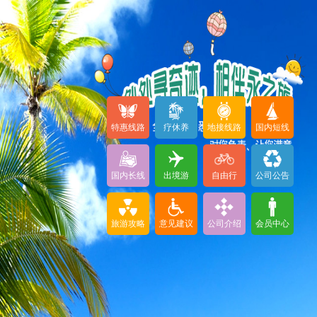
特惠线路
疗休养
地接线路
国内短线
国内长线
出境游
自由行
公司公告
旅游攻略
意见建议
公司介绍
会员中心