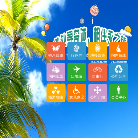
特惠线路
疗休养
地接线路
国内短线
国内长线
出境游
自由行
公司公告
旅游攻略
意见建议
公司介绍
会员中心