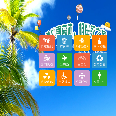
特惠线路
疗休养
地接线路
国内短线
国内长线
出境游
自由行
公司公告
旅游攻略
意见建议
公司介绍
会员中心