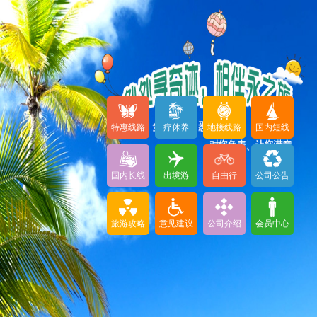
特惠线路
疗休养
地接线路
国内短线
国内长线
出境游
自由行
公司公告
旅游攻略
意见建议
公司介绍
会员中心