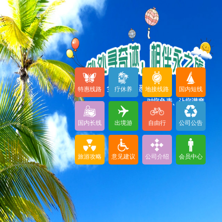
特惠线路
疗休养
地接线路
国内短线
国内长线
出境游
自由行
公司公告
旅游攻略
意见建议
公司介绍
会员中心