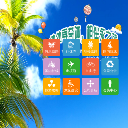
特惠线路
疗休养
地接线路
国内短线
国内长线
出境游
自由行
公司公告
旅游攻略
意见建议
公司介绍
会员中心