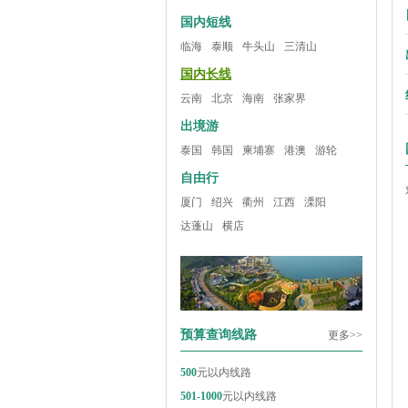
国内短线
临海
泰顺
牛头山
三清山
国内长线
云南
北京
海南
张家界
出境游
泰国
韩国
柬埔寨
港澳
游轮
自由行
厦门
绍兴
衢州
江西
溧阳
达蓬山
横店
预算查询线路
更多>>
500
元以内线路
501-1000
元以内线路