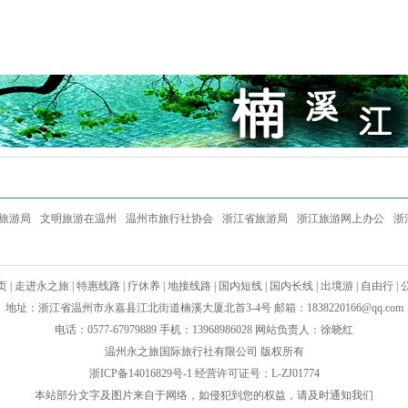
旅游局
文明旅游在温州
温州市旅行社协会
浙江省旅游局
浙江旅游网上办公
浙
页
|
走进永之旅
|
特惠线路
|
疗休养
|
地接线路
|
国内短线
|
国内长线
|
出境游
|
自由行
|
地址：浙江省温州市永嘉县江北街道楠溪大厦北首3-4号 邮箱：
1838220166@qq.com
电话：0577-67979889 手机：13968986028 网站负责人：徐晓红
温州永之旅国际旅行社有限公司 版权所有
浙ICP备14016829号-1
经营许可证号：L-ZJ01774
本站部分文字及图片来自于网络，如侵犯到您的权益，请及时通知我们