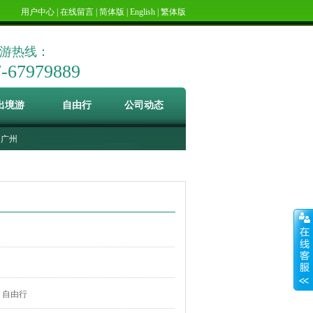
用户中心
|
在线留言
|
简体版
|
English
|
繁体版
游热线：
7-67979889
出境游
自由行
公司动态
广州
自由行