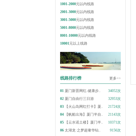
1001-2000
元以内线路
2001-3000
元以内线路
3001-5000
元以内线路
5001-8000
元以内线路
8001-10000
元以内线路
10001
元以上线路
线路排行榜
更多>>
01
厦门新晋网红-健康步..
34052次
02
厦门自由行三日游
32953次
03
【火山岛网红打卡】厦..
21724次
04
【帆船出海】厦门半自..
21143次
05
【云水谣土楼】厦门半..
10371次
06
太湖龙·之梦超奢华钻..
9156次