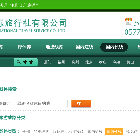
！
登录
|
注册
|
忘记密码？
旅
057
路
疗休养
地接线路
国内短线
国内长线
厦门
福州
杭州
北京
横店
乌镇
黄山
线路搜索
关键词：
旅游线路分类
线路类型：
全部
特惠线路
疗休养
地接线路
国内短线
国内长线
出境游