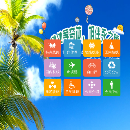
特惠线路
疗休养
地接线路
国内短线
国内长线
出境游
自由行
公司公告
旅游攻略
意见建议
公司介绍
会员中心