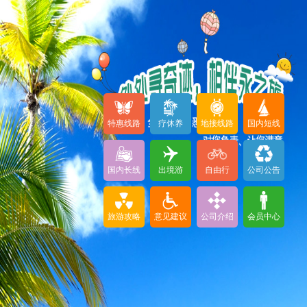
特惠线路
疗休养
地接线路
国内短线
国内长线
出境游
自由行
公司公告
旅游攻略
意见建议
公司介绍
会员中心