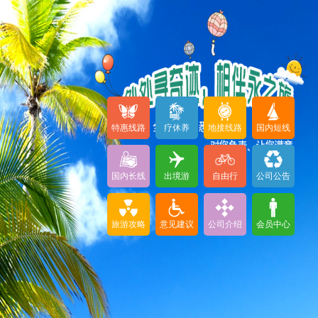
特惠线路
疗休养
地接线路
国内短线
国内长线
出境游
自由行
公司公告
旅游攻略
意见建议
公司介绍
会员中心