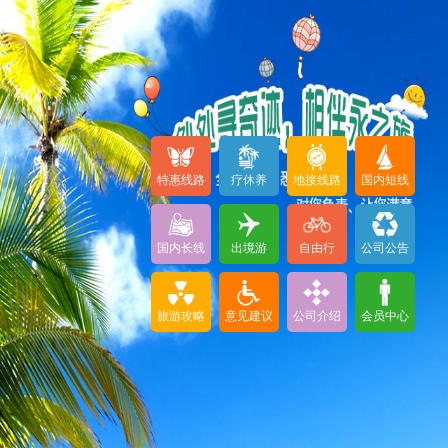
特惠线路
疗休养
地接线路
国内短线
国内长线
出境游
自由行
公司公告
旅游攻略
意见建议
公司介绍
会员中心