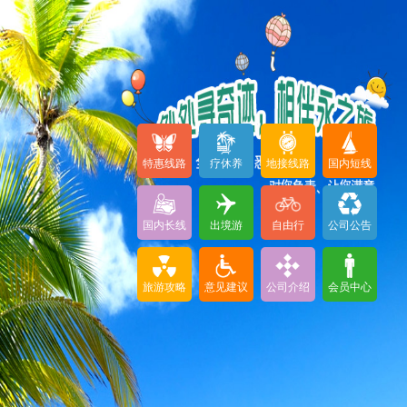
特惠线路
疗休养
地接线路
国内短线
国内长线
出境游
自由行
公司公告
旅游攻略
意见建议
公司介绍
会员中心