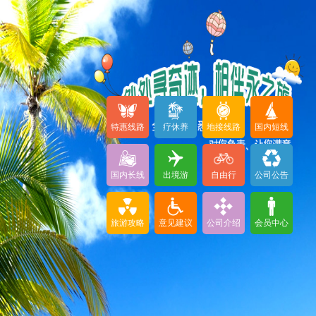
特惠线路
疗休养
地接线路
国内短线
国内长线
出境游
自由行
公司公告
旅游攻略
意见建议
公司介绍
会员中心