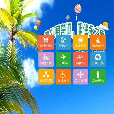
特惠线路
疗休养
地接线路
国内短线
国内长线
出境游
自由行
公司公告
旅游攻略
意见建议
公司介绍
会员中心