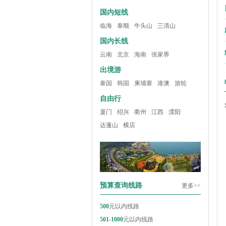
国内短线
临海
泰顺
牛头山
三清山
国内长线
云南
北京
海南
张家界
出境游
泰国
韩国
柬埔寨
港澳
游轮
自由行
厦门
绍兴
衢州
江西
溧阳
达蓬山
横店
预算查询线路
更多>>
500
元以内线路
501-1000
元以内线路