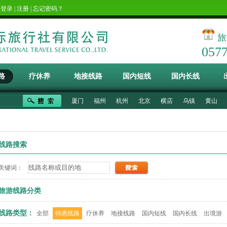
！
登录
|
注册
|
忘记密码？
旅
057
路
疗休养
地接线路
国内短线
国内长线
厦门
福州
杭州
北京
横店
乌镇
黄山
线路搜索
关键词：
旅游线路分类
线路类型：
全部
特惠线路
疗休养
地接线路
国内短线
国内长线
出境游