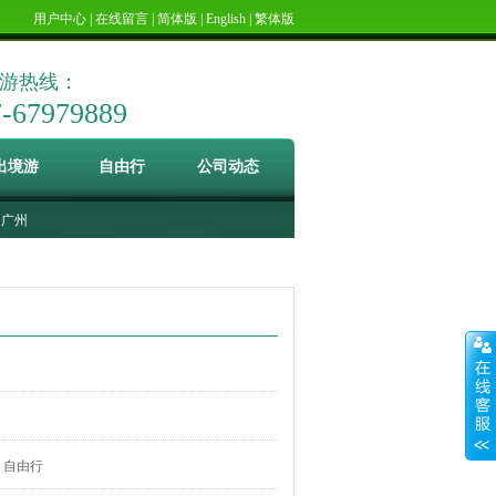
用户中心
|
在线留言
|
简体版
|
English
|
繁体版
游热线：
7-67979889
出境游
自由行
公司动态
广州
自由行