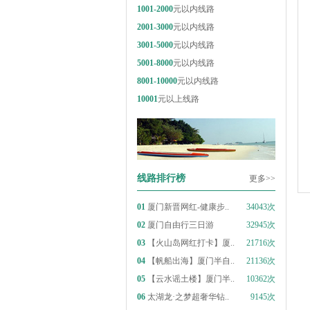
1001-2000
元以内线路
2001-3000
元以内线路
3001-5000
元以内线路
5001-8000
元以内线路
8001-10000
元以内线路
10001
元以上线路
线路排行榜
更多>>
01
厦门新晋网红-健康步..
34043次
02
厦门自由行三日游
32945次
03
【火山岛网红打卡】厦..
21716次
04
【帆船出海】厦门半自..
21136次
05
【云水谣土楼】厦门半..
10362次
06
太湖龙·之梦超奢华钻..
9145次