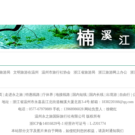
旅游局
文明旅游在温州
温州市旅行社协会
浙江省旅游局
浙江旅游网上办公
浙
页
|
走进永之旅
|
特惠线路
|
疗休养
|
地接线路
|
国内短线
|
国内长线
|
出境游
|
自由行
|
地址：浙江省温州市永嘉县江北街道楠溪大厦北首3-4号 邮箱：
1838220166@qq.com
电话：0577-67979889 手机：13968986028 网站负责人：徐晓红
温州永之旅国际旅行社有限公司 版权所有
浙ICP备14016829号-1
经营许可证号：L-ZJ01774
本站部分文字及图片来自于网络，如侵犯到您的权益，请及时通知我们