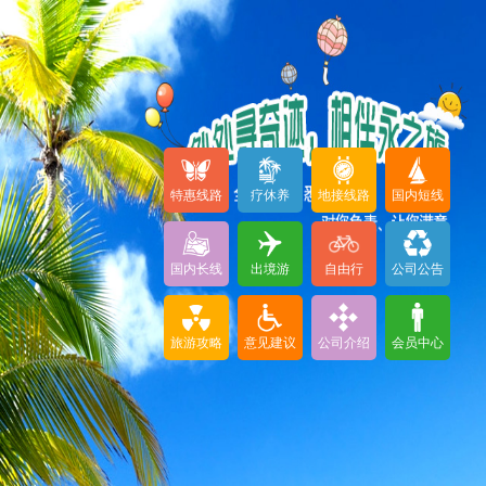
特惠线路
疗休养
地接线路
国内短线
国内长线
出境游
自由行
公司公告
旅游攻略
意见建议
公司介绍
会员中心