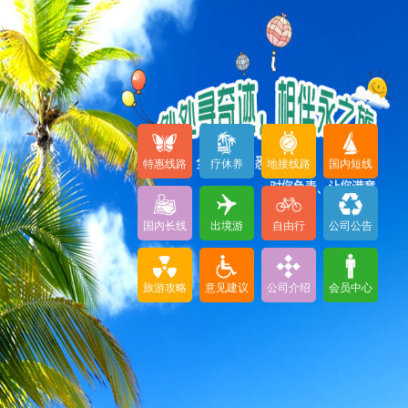
特惠线路
疗休养
地接线路
国内短线
国内长线
出境游
自由行
公司公告
旅游攻略
意见建议
公司介绍
会员中心