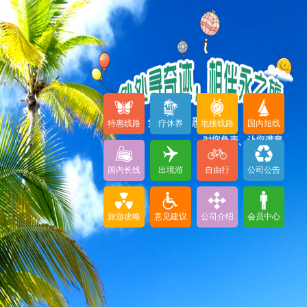
特惠线路
疗休养
地接线路
国内短线
国内长线
出境游
自由行
公司公告
旅游攻略
意见建议
公司介绍
会员中心