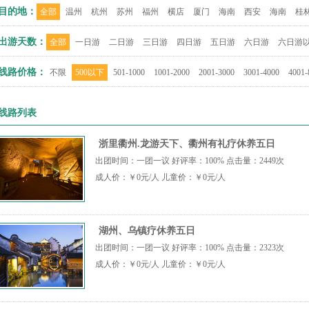
目的地：
全部
温州
杭州
苏州
福州
横店
厦门
海南
西安
海南
桂
出游天数：
全部
一日游
二日游
三日游
四日游
五日游
六日游
六日游
线路价格：
不限
500以下
501-1000
1001-2000
2001-3000
3001-4000
4001-
线路列表
浙里衢州.龙游天下、衢州有礼疗休养五日
出团时间：一团一议 好评率：100% 点击量：2449次
成人价：￥0元/人 儿童价：￥0元/人
湖州、乌镇疗休养五日
出团时间：一团一议 好评率：100% 点击量：2323次
成人价：￥0元/人 儿童价：￥0元/人