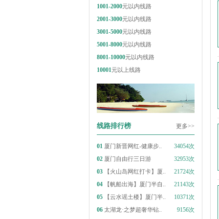
1001-2000
元以内线路
2001-3000
元以内线路
3001-5000
元以内线路
5001-8000
元以内线路
8001-10000
元以内线路
10001
元以上线路
线路排行榜
更多>>
01
厦门新晋网红-健康步..
34054次
02
厦门自由行三日游
32953次
03
【火山岛网红打卡】厦..
21724次
04
【帆船出海】厦门半自..
21143次
05
【云水谣土楼】厦门半..
10371次
06
太湖龙·之梦超奢华钻..
9156次