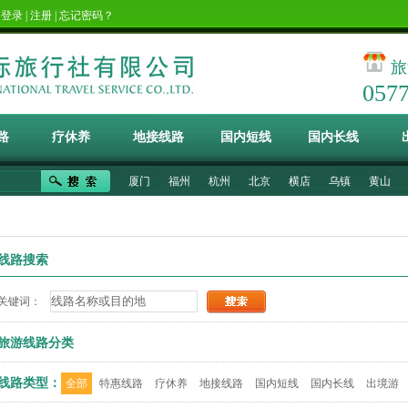
！
登录
|
注册
|
忘记密码？
旅
057
路
疗休养
地接线路
国内短线
国内长线
厦门
福州
杭州
北京
横店
乌镇
黄山
线路搜索
关键词：
旅游线路分类
线路类型：
全部
特惠线路
疗休养
地接线路
国内短线
国内长线
出境游