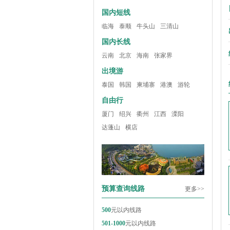
国内短线
临海
泰顺
牛头山
三清山
国内长线
云南
北京
海南
张家界
出境游
泰国
韩国
柬埔寨
港澳
游轮
自由行
厦门
绍兴
衢州
江西
溧阳
达蓬山
横店
预算查询线路
更多>>
500
元以内线路
501-1000
元以内线路