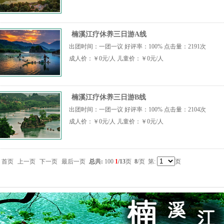
楠溪江疗休养三日游A线
出团时间：一团一议 好评率：100% 点击量：2191次
成人价：￥0元/人 儿童价：￥0元/人
楠溪江疗休养三日游B线
出团时间：一团一议 好评率：100% 点击量：2104次
成人价：￥0元/人 儿童价：￥0元/人
首页
上一页
下一页
最后一页
总共:
100
1
/13
页
8
/页 第:
页