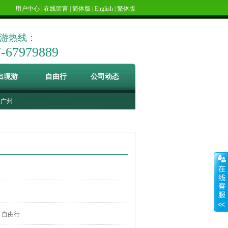
用户中心
|
在线留言
|
简体版
|
English
|
繁体版
游热线：
7-67979889
出境游
自由行
公司动态
广州
自由行