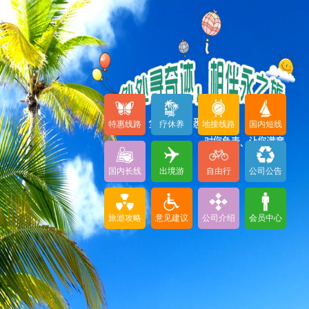
特惠线路
疗休养
地接线路
国内短线
国内长线
出境游
自由行
公司公告
旅游攻略
意见建议
公司介绍
会员中心