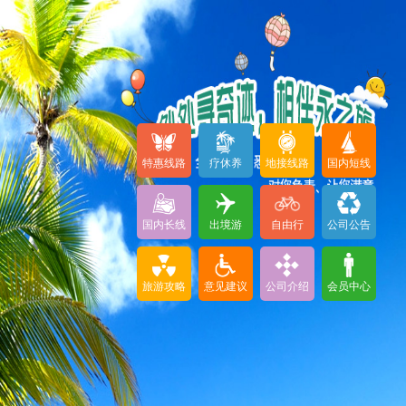
特惠线路
疗休养
地接线路
国内短线
国内长线
出境游
自由行
公司公告
旅游攻略
意见建议
公司介绍
会员中心