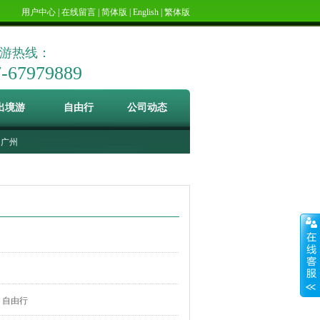
用户中心
|
在线留言
|
简体版
|
English
|
繁体版
游热线：
7-67979889
出境游
自由行
公司动态
广州
自由行