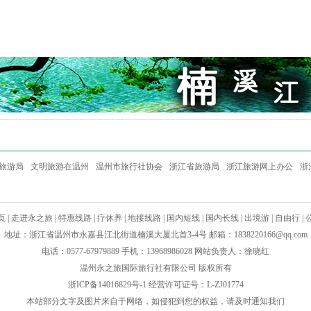
旅游局
文明旅游在温州
温州市旅行社协会
浙江省旅游局
浙江旅游网上办公
浙
页
|
走进永之旅
|
特惠线路
|
疗休养
|
地接线路
|
国内短线
|
国内长线
|
出境游
|
自由行
|
地址：浙江省温州市永嘉县江北街道楠溪大厦北首3-4号 邮箱：
1838220166@qq.com
电话：0577-67979889 手机：13968986028 网站负责人：徐晓红
温州永之旅国际旅行社有限公司 版权所有
浙ICP备14016829号-1
经营许可证号：L-ZJ01774
本站部分文字及图片来自于网络，如侵犯到您的权益，请及时通知我们