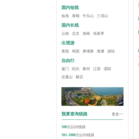
国内短线
临海
泰顺
牛头山
三清山
国内长线
云南
北京
海南
张家界
出境游
泰国
韩国
柬埔寨
港澳
游轮
自由行
厦门
绍兴
衢州
江西
溧阳
达蓬山
横店
预算查询线路
更多>>
500
元以内线路
501-1000
元以内线路