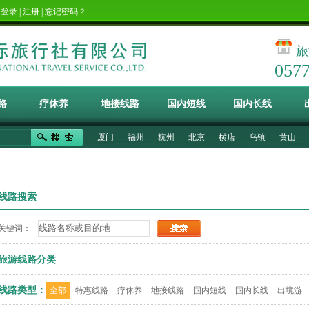
！
登录
|
注册
|
忘记密码？
旅
057
路
疗休养
地接线路
国内短线
国内长线
厦门
福州
杭州
北京
横店
乌镇
黄山
线路搜索
关键词：
旅游线路分类
线路类型：
全部
特惠线路
疗休养
地接线路
国内短线
国内长线
出境游