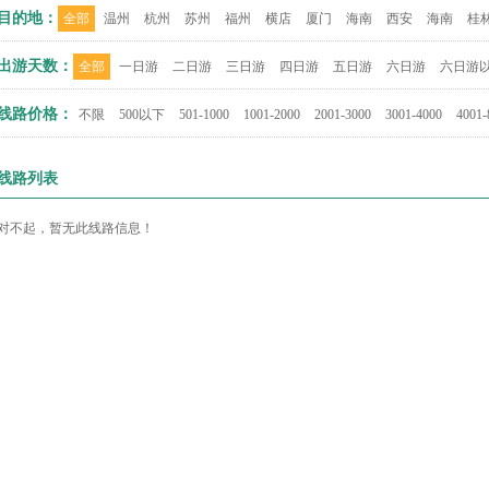
目的地：
全部
温州
杭州
苏州
福州
横店
厦门
海南
西安
海南
桂
出游天数：
全部
一日游
二日游
三日游
四日游
五日游
六日游
六日游
线路价格：
不限
500以下
501-1000
1001-2000
2001-3000
3001-4000
4001-
线路列表
对不起，暂无此线路信息！