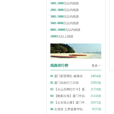
1001-2000
元以内线路
2001-3000
元以内线路
3001-5000
元以内线路
5001-8000
元以内线路
8001-10000
元以内线路
10001
元以上线路
线路排行榜
更多>>
01
厦门新晋网红-健康步..
34054次
02
厦门自由行三日游
32953次
03
【火山岛网红打卡】厦..
21724次
04
【帆船出海】厦门半自..
21143次
05
【云水谣土楼】厦门半..
10371次
06
太湖龙·之梦超奢华钻..
9157次