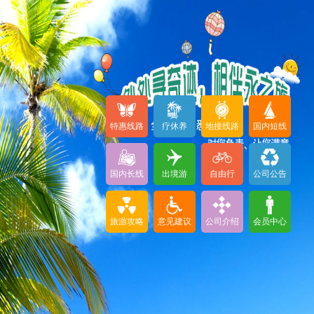
特惠线路
疗休养
地接线路
国内短线
国内长线
出境游
自由行
公司公告
旅游攻略
意见建议
公司介绍
会员中心